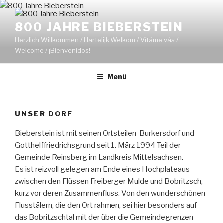
Zum
Inhalt
800 JAHRE BIEBERSTEIN
springen
Herzlich Willkommen / Hartelijk Welkom / Vítáme vás /
Welcome / ¡Bienvenidos!
Menü
UNSER DORF
Bieberstein ist mit seinen Ortsteilen Burkersdorf und
Gotthelffriedrichsgrund seit 1. März 1994 Teil der
Gemeinde Reinsberg im Landkreis Mittelsachsen.
Es ist reizvoll gelegen am Ende eines Hochplateaus
zwischen den Flüssen Freiberger Mulde und Bobritzsch,
kurz vor deren Zusammenfluss. Von den wunderschönen
Flusstälern, die den Ort rahmen, sei hier besonders auf
das Bobritzschtal mit der über die Gemeindegrenzen